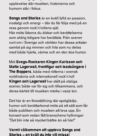
upplevelse där musiken, historierna och
humorn står i fokus.
Songs and Stories
är en kväll fylld av passion,
nostalgi och energi – där du får följa med på en
resa genom rock’n’rollens själ.
Här möts låtarna du älskar och berättelserna
som aldrig tidigare har berättats. Från scener
runt om i Sverige och världen har dessa artister
samlat på sig minnen och hits som nu delas
med både hjärta, värme och en stor dos humor.
Svegs-Rockaren Kingen Karlsson och
Möt
Matte Lagerwall, frontfigur och leadsångare i
The Boppers
, båda med rötterna i svensk
rockhistoria och internationell rock’n’roll
Kingen och Lagerwall
har stått på otaliga
scener, både var för sig och tillsammans, och
deras kärlek till musiken märks i varje ton.
Det här är en föreställning där spelglädje,
humor och berättarkonst möts på ett sätt som får
både publiken och musiken att leva upp. En
konsert som redan fått branschens hyllningar:
"Det blir inte så mycket bättre än så här!"
Varmt välkommen att uppleva Songs and
Stories – en kväll du inte vill missa!