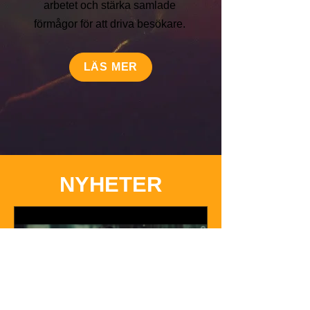
arbetet och stärka samlade
förmågor för att driva besökare.
LÄS MER
NYHETER