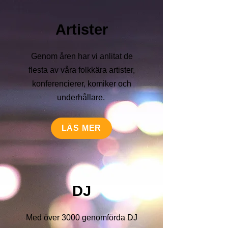
Artister
Genom åren har vi anlitat de
flesta av våra folkkära artister,
konferencierer, komiker och
underhållare.
LÄS MER
DJ
Med över 3000 genomförda DJ