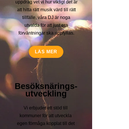
uppdrag vet vi hur viktigt det är
att hitta rätt musik värd till rätt
tillfälle, våra DJ är noga
utvalda för att just era
förväntningar ska uppfyllas.
LÄS MER
Besöksnärings-
utveckling
Vi erbjuder ett stöd till
kommuner för att utveckla
egen förmåga kopplat till det